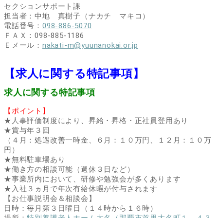
セクションサポート課
担当者：中地 真樹子（ナカチ マキコ）
電話番号：
098-886-5070
ＦＡＸ：098-885-1186
Ｅメール：
nakati-m@yuunanokai.or.jp
【求人に関する特記事項】
求人に関する特記事項
【ポイント】
★人事評価制度により、昇給・昇格・正社員登用あり
★賞与年３回
（４月：処遇改善一時金、６月：１０万円、１２月：１０万
円）
★無料駐車場あり
★働き方の相談可能（週休３日など）
★事業所内において、研修や勉強会が多くあります
★入社３ヵ月で年次有給休暇が付与されます
【お仕事説明会＆相談会】
日時：毎月第３日曜日（１４時から１６時）
場所：
特別養護老人ホーム大名（那覇市首里大名町１－４３