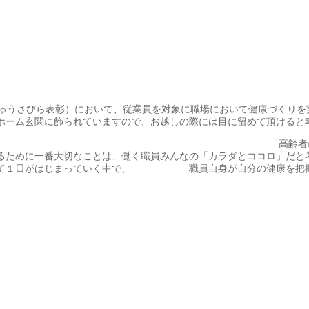
じゅうさびら表彰）において、従業員を対象に職場において健康づくりを
ホーム玄関に飾られていますので、お越しの際には目に留めて頂けると
わせ・ゆめ) あふれる生活を
するために一番大切なことは、働く職員みんなの「カ
そして１日がはじまっていく中で、 職員自身が自分の健康を把握し