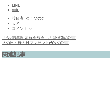
LINE
note
投稿者:
ゆうなの会
大名
コメント:
0
「令和6年度 家族会総会」の開催
前の記事
父の日・母の日プレゼント🌺
次の記事
関連記事