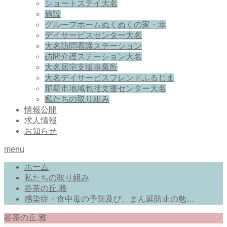
ショートステイ大名
施設
グループホームぬくぬくの家・幸
デイサービスセンター大名
大名訪問看護ステーション
訪問介護ステーション大名
大名居宅支援事業所
大名デイサービスフレンドふるじま
那覇市地域包括支援センター大名
私たちの取り組み
情報公開
求人情報
お知らせ
menu
ホーム
私たちの取り組み
谷茶の丘.雅
感染症・食中毒の予防及び、まん延防止の勉…
谷茶の丘.雅