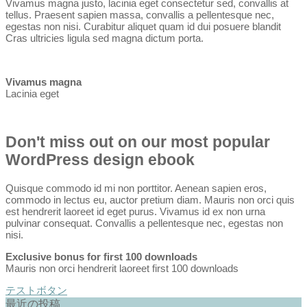
Vivamus magna justo, lacinia eget consectetur sed, convallis at
tellus. Praesent sapien massa, convallis a pellentesque nec,
egestas non nisi. Curabitur aliquet quam id dui posuere blandit
Cras ultricies ligula sed magna dictum porta.
Vivamus magna
Lacinia eget
Don't miss out on our most popular
WordPress design ebook
Quisque commodo id mi non porttitor. Aenean sapien eros,
commodo in lectus eu, auctor pretium diam. Mauris non orci quis
est hendrerit laoreet id eget purus. Vivamus id ex non urna
pulvinar consequat. Convallis a pellentesque nec, egestas non
nisi.
Exclusive bonus for first 100 downloads
Mauris non orci hendrerit laoreet first 100 downloads
テストボタン
最近の投稿