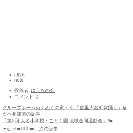
LINE
note
投稿者:
ゆうなの会
コメント:
0
グループホームぬくぬくの家・幸 「首里大名町盆踊り」🏮
🍧へ参加
前の記事
「第2回 大名小学校・こども園 地域合同運動会」🌤️
👨🏻‍🦽‍➡️🏃🏻‍♂️‍➡…
次の記事