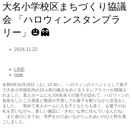
大名小学校区まちづくり協議
会 「ハロウィンスタンプラ
リー」🎃👻
2024.11.22
LINE
note
令和6年10月26日（土）13:30～、ハロウィンのイベントとして親子
で大名小学校区内の10ヵ所の拠点をめぐるスタンプラリーが開催さ
れました。老人ホームにも100名余りの親子が訪れて、ハロウィンの
仮装をしたご入居様と職員が手渡しでお菓子を配りながら交流をし
ました。 初めて老人ホームに入る子どもたちも多く、お菓子のお
礼を言いながら、新しい施設に「きれいな所に住んでいるんだね」
「また遊びにきてね」等声をかけあいながらふれあいのひと時を過
ごしました。