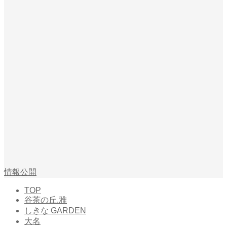
情報公開
TOP
谷茶の丘.雅
しきな GARDEN
大名