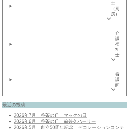
士
（厨
房）
介
護
福
祉
士
看
護
師
最近の投稿
2026年7月 谷茶の丘 マックの日
2026年6月 谷茶の丘 前兼久ハーリー
2026年5月 創立50周年記念 デコレーションコンテ