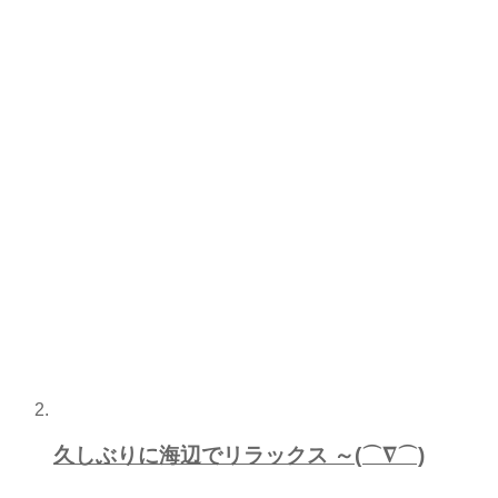
久しぶりに海辺でリラックス ～(⌒∇⌒)