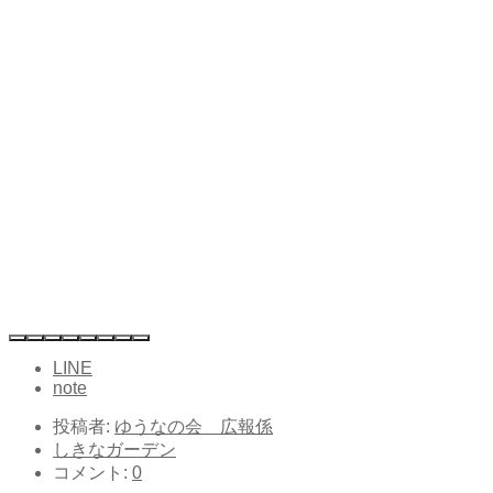
LINE
note
投稿者:
ゆうなの会 広報係
しきなガーデン
コメント:
0