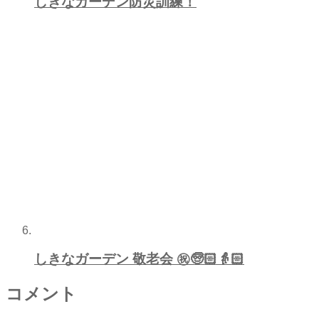
しきなガーデン防災訓練！
しきなガーデン 敬老会 ㊗️🧓🏻👵🏻
コメント