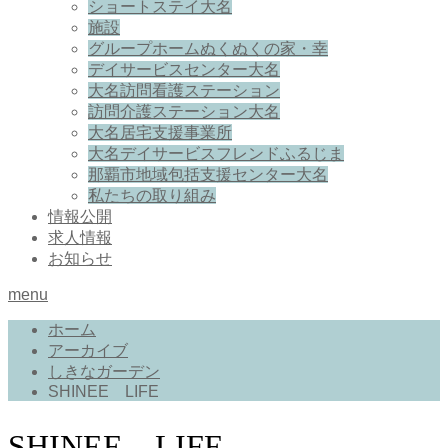
ショートステイ大名
施設
グループホームぬくぬくの家・幸
デイサービスセンター大名
大名訪問看護ステーション
訪問介護ステーション大名
大名居宅支援事業所
大名デイサービスフレンドふるじま
那覇市地域包括支援センター大名
私たちの取り組み
情報公開
求人情報
お知らせ
menu
ホーム
アーカイブ
しきなガーデン
SHINEE LIFE
SHINEE LIFE