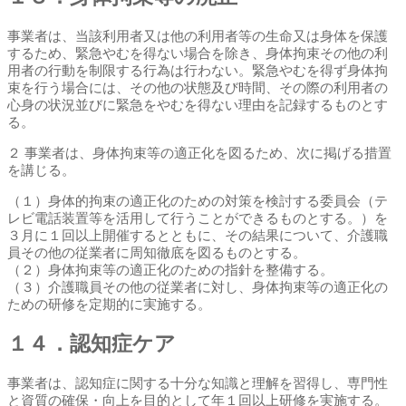
事業者は、当該利用者又は他の利用者等の生命又は身体を保護
するため、緊急やむを得ない場合を除き、身体拘束その他の利
用者の行動を制限する行為は行わない。緊急やむを得ず身体拘
束を行う場合には、その他の状態及び時間、その際の利用者の
心身の状況並びに緊急をやむを得ない理由を記録するものとす
る。
２ 事業者は、身体拘束等の適正化を図るため、次に掲げる措置
を講じる。
（１）身体的拘束の適正化のための対策を検討する委員会（テ
レビ電話装置等を活用して行うことができるものとする。）を
３月に１回以上開催するとともに、その結果について、介護職
員その他の従業者に周知徹底を図るものとする。
（２）身体拘束等の適正化のための指針を整備する。
（３）介護職員その他の従業者に対し、身体拘束等の適正化の
ための研修を定期的に実施する。
１４．認知症ケア
事業者は、認知症に関する十分な知識と理解を習得し、専門性
と資質の確保・向上を目的として年１回以上研修を実施する。