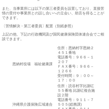
また、当事業所には以下の第三者委員を設置しており、直接苦
情の受付や事業所との話し合いへの立会い、助言を得ることが
できます。
〔苦情解決・第三者委員〕配置（別紙参照）
上記の他、下記の行政機関及び国民健康保険団体連合会でご相
談できます。
住所：恩納村字恩納２
４５１番地
電話番号：９６６－１
２０７
恩納村役場 福祉健康課
ＦＡＸ番号：９６６－
１２６６
受付時間：９：００～
１７：００
住所：読谷村字比謝矼
５５番地 比謝矼複合施
設２階
電話番号：９１１－７
沖縄県介護保険広域連合
５０５(総務課)
ＦＡＸ番号：９１１－