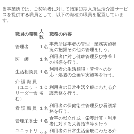
当事業所では、ご契約者に対して指定短期入所生活介護サービ
スを提供する職員として、以下の職種の職員を配置していま
す。
人
職員の職種
職務の内容
数
事業所従事者の管理・業務実施状
管理者
１名
況の把握その他の管理を行う。
利用者に対し健康管理及び療養上
医 師
１名
の指導を行う。
利用者の生活相談・苦情への対
生活相談員
１名
応・処遇の企画や実施等を行う。
介 護 職 員
（ユニット
１０
利用者の日常生活全般にわたる介
リーダー含
名
護業務を行う。
む）
利用者の保健衛生管理及び看護業
看 護 職 員
１名
務を行う。
食事の献立作成・栄養計算・利用
管理栄養士
１名
者に対する栄養指導等を行う
ユニットリ
利用者の日常生活全般にわたる介
２名