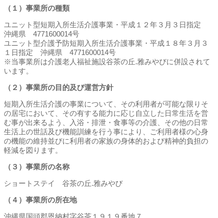
（１）事業所の種類
ユニット型短期入所生活介護事業・平成１２年３月３日指定
沖縄県 4771600014号
ユニット型介護予防短期入所生活介護事業・平成１８年３月３
１日指定 沖縄県 4771600014号
※当事業所は介護老人福祉施設谷茶の丘.雅みやびに併設されて
います。
（２）事業所の目的及び運営方針
短期入所生活介護の事業について、その利用者が可能な限りそ
の居宅において、その有する能力に応じ自立した日常生活を営
む事が出来るよう、入浴・排泄・食事等の介護、その他の日常
生活上の世話及び機能訓練を行う事により、ご利用者様の心身
の機能の維持並びに利用者の家族の身体的および精神的負担の
軽減を図ります。
（３）事業所の名称
ショートステイ 谷茶の丘.雅みやび
（４）事業所の所在地
沖縄県国頭郡恩納村字谷茶１９１９番地７