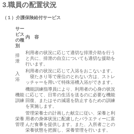
3.職員の配置状況
（１）介護保険給付サービス
サー
ビス
内 容
の種
別
利用者の状況に応じて適切な排泄介助を行う
排
と共に、排泄の自立についても適切な援助を
泄
行います。
利用者の状況に応じて入浴をおこないます。
入
寝たきり等で座位のとれない方は、ストレ
浴
ッチャーを用いて特殊浴槽入浴ができます。
機能訓練指導員により、利用者の心身の状況
機能
に応じて、日常の生活を送るのに必要な機能
訓練
回復、またはその減退を防止するための訓練
を実施します。
管理栄養士の計画した献立に従い、栄養と利
栄養
用者の身体状況に配慮したバラエティーに富
管理
んだ食事を提供します。また、入所者ごとの
栄養状態を把握し、栄養管理を行います。