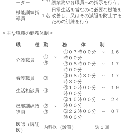
ーダー
護業務や各職員への指示を行う。
日常生活を営むのに必要な機能を
機能訓練指
１名
改善し、又はその減退を防止する
導員
ための訓練を行う
< 主な職種の勤務体制 >
職 種
勤 務 体 制
①０７時００分 ～ １６
① ～
時００分
介護職員
⑥
②０８時００分 ～ １７
時００分
③０８時３０分 ～ １７
看護職員
③
時３０分
④１０時００分 ～ １９
生活相談員
③
時００分
⑤１５時００分 ～ ２４
時００分
機能訓練指
② ～
⑥２２時００分 ～ ０７
導員
③
時００分
医師（嘱託
内科医（診察） 週１回
医）