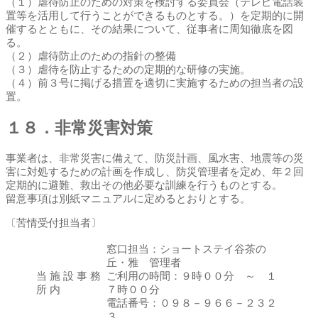
（１）虐待防止のための対策を検討する委員会（テレビ電話装
置等を活用して行うことができるものとする。）を定期的に開
催するとともに、その結果について、従事者に周知徹底を図
る。
（２）虐待防止のための指針の整備
（３）虐待を防止するための定期的な研修の実施。
（４）前３号に掲げる措置を適切に実施するための担当者の設
置。
１８．非常災害対策
事業者は、非常災害に備えて、防災計画、風水害、地震等の災
害に対処するための計画を作成し、防災管理者を定め、年２回
定期的に避難、救出その他必要な訓練を行うものとする。
留意事項は別紙マニュアルに定めるとおりとする。
〔苦情受付担当者〕
窓口担当：ショートステイ谷茶の
丘・雅 管理者
当 施 設 事 務
ご利用の時間：９時００分 ～ １
所 内
７時００分
電話番号：０９８－９６６－２３２
３