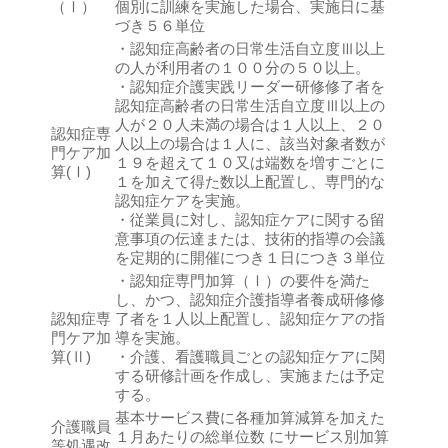
（Ⅰ）
個別に訓練を実施した場合、実施日に基
づき５６単位
・認知症高齢者の日常生活自立度Ⅲ以上
の人が利用者の１００分の５０以上。
・認知症介護実践リーダー研修修了者を
認知症高齢者の日常生活自立度Ⅲ以上の
人が２０人未満の場合は１人以上、２０
認知症専
人以上の場合は１人に、該当対象者数が
門ケア加
１９を超えて１０又は端数を増すごとに
算(Ⅰ)
１を加えて得た数以上配置し、専門的な
認知症ケアを実施。
・従業員に対し、認知症ケアに関する留
意事項の伝達または、技術的指導の会議
を定期的に開催につき１日につき３単位
・認知症専門加算（Ⅰ）の要件を満た
し、かつ、認知症介護指導者養成研修修
認知症専
了者を１人以上配置し、認知症ケアの指
門ケア加
導を実施。
算(Ⅱ)
・介護、看護職員ごとの認知症ケアに関
する研修計画を作成し、実施または予定
する。
基本サービス費に各種加算減算を加えた
介護職員
１月あたりの総単位数 にサービス別加算
等処遇改