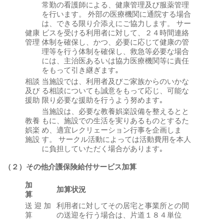
常勤の看護師による、健康管理及び服薬管理
を行います。 外部の医療機関に通院する場合
は、できる限り介添えにご協力します。 サー
健康
ビスを受ける利用者に対して、２４時間連絡
管理
体制を確保し、かつ、必要に応じて健康の管
理等を行う体制を確保し、救急等必要な場合
には、主治医あるいは協力医療機関等に責任
をもって引き継ぎます｡
相談
当施設では、利用者及びご家族からのいかな
及び
る相談についても誠意をもって応じ、可能な
援助
限り必要な援助を行うよう努めます｡
当施設は、必要な教養娯楽設備を整えるとと
教養
もに、施設での生活を実りあるものとするた
娯楽
め、適宜レクリェーション行事を企画しま
施設
す。 サークル活動によっては活動費用を本人
に負担していただく場合があります｡
（２）その他介護保険給付サービス加算
加
加算状況
算
送 迎 加
利用者に対してその居宅と事業所との間
算
の送迎を行う場合は、片道１８４単位