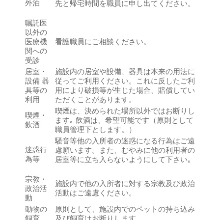
外泊
先と帰宅時間を職員に申し出てください。
嘱託医
以外の
医療機
看護職員にご相談ください。
関への
受診
居室・
施設内の居室や設備、器具は本来の用法に
設備 器
従ってご利用ください。これに反したご利
具等の
用により破損等が生じた場合、賠償してい
利用
ただくことがあります。
喫煙は、決められた場所以外ではお断りし
喫煙・
ます｡ 飲酒は、希望可能です（原則として
飲酒
職員管理下とします。）
騒音等他の入所者の迷惑になる行為はご遠
迷惑行
慮願います。また、むやみに他の利用者の
為等
居室等に立ち入らないようにして下さい｡
宗教・
施設内で他の入所者に対する宗教及び政治
政治活
活動はご遠慮ください。
動
動物の
原則として、施設内でのペットの持ち込み
飼育
及び飼育はお断りします。