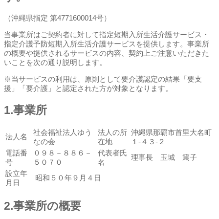
（沖縄県指定 第4771600014号）
当事業所はご契約者に対して指定短期入所生活介護サービス・
指定介護予防短期入所生活介護サービスを提供します。事業所
の概要や提供されるサービスの内容、契約上ご注意いただきた
いことを次の通り説明します。
※当サービスの利用は、原則として要介護認定の結果「要支
援」「要介護」と認定された方が対象となります。
1.事業所
社会福祉法人ゆう
法人の所
沖縄県那覇市首里大名町
法人名
なの会
在地
１-４３-２
電話番
０９８－８８６－
代表者氏
理事長 玉城 篤子
号
５０７０
名
設立年
昭和５０年９月４日
月日
2.事業所の概要