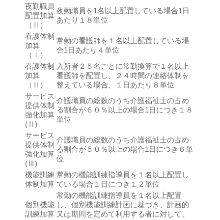
夜勤職員
夜勤職員を1名以上配置している場合1日
配置加算
あたり１８単位
（Ⅱ）
看護体制
常勤の看護師を１名以上配置している場
加算
合1日あたり４単位
（Ⅰ）
看護体制
入所者２５名ごとに常勤換算で１名以上
加算
看護師を配置し、２４時間の連絡体制を
（Ⅱ）
整えている場合、１日あたり８単位
サービス
介護職員の総数のうち介護福祉士の占め
提供体制
る割合が６０％以上の場合1日につき１８
強化加算
単位
(Ⅱ)
サービス
介護職員の総数のうち介護福祉士の占め
提供体制
る割合が５０％以上の場合1日につき６単
強化加算
位
(Ⅲ)
機能訓練
常勤の機能訓練指導員を１名以上配置し
体制加算
ている場合１日につき１２単位
常勤の機能訓練指導員を１名以上配置
個別機能
し、個別機能訓練計画に基づき、計画的
訓練加算
又は期間を定めて利用する者に対して、