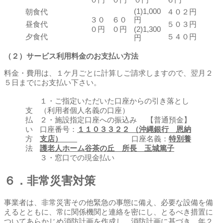
(1)1,000
朝食代
４０２円
３０
６０
円
昼食代
５０３円
０円
０円
(2)1,300
夕食代
５４０円
円
（２）サービス利用料金のお支払い方法
料金・費用は、１ケ月ごとに計算しご請求しますので、翌月２
５日までにお支払い下さい。
１・ご指定いただいた口座からの引き落とし
支
（利用者個人名義の口座）
払
２・施設指定口座への振込み 【普通預金】
い
口座番号：
１１０３３２２ （沖縄銀行 恩納
方
支店）
口座名義：
特別養
法
護老人ホーム谷茶の丘 所長 玉城篤子
３・窓口での現金払い
６．非常災害対策
事業者は、非常災害その他緊急の事態に備え、必要な設備を備
えるとともに、常に関係機関と連絡を密にし、とるべき措置に
ついてあらかじめ消防計画を作成し、消防計画に基づき、年２