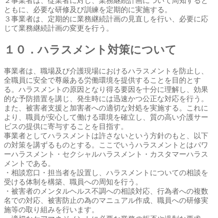
２事業者は、従業者に対し、業務継続計画について周知すると
ともに、必要な研修及び訓練を定期的に実施する。
３事業者は、定期的に業務継続計画の見直しを行い、必要に応
じて業務継続計画の変更を行う。
１０．ハラスメント対策について
事業者は、職場及び介護現場におけるハラスメントを防止し、
全職員に安全で尊厳ある労働環境を提供することを目的とす
る。ハラスメントの原因となり得る要因を十分に理解し、効果
的な予防措置を講じ、発生時には迅速かつ公正な対応を行う。
また、被害者支援と加害者への適切な対処を実施する。これに
より、職員が安心して働ける環境を確立し、質の高い介護サー
ビスの提供に寄与することを目指す。
事業者としてハラスメントは許さないという方針のもと、以下
の対策を講ずるものとする。ここでいうハラスメントとはパワ
ーハラスメント・セクシャルハラスメント・カスタマーハラス
メントである。
・相談窓口・担当者を設置し、ハラスメントについての相談を
受ける体制を構築、職員への周知を行う。
・被害者のメンタルヘルス不調への相談対応、行為者への複数
名での対応、被害防止の為のマニュアル作成、職員への研修実
施等の取り組みを行います。