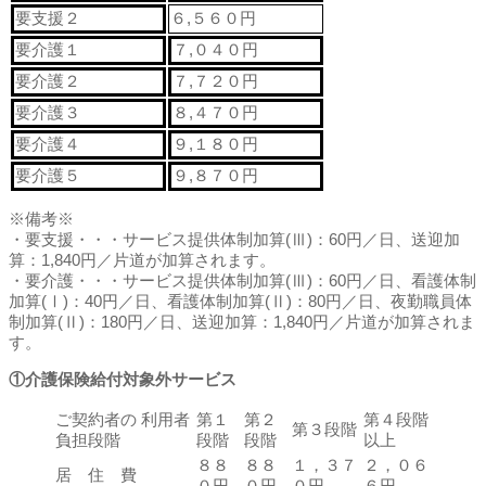
要支援２
６,５６０円
要介護１
７,０４０円
要介護２
７,７２０円
要介護３
８,４７０円
要介護４
９,１８０円
要介護５
９,８７０円
※備考※
・要支援・・・サービス提供体制加算(Ⅲ)：60円／日、送迎加
算：1,840円／片道が加算されます。
・要介護・・・サービス提供体制加算(Ⅲ)：60円／日、看護体制
加算(Ⅰ)：40円／日、看護体制加算(Ⅱ)：80円／日、夜勤職員体
制加算(Ⅱ)：180円／日、送迎加算：1,840円／片道が加算されま
す。
①介護保険給付対象外サービス
ご契約者の 利用者
第１
第２
第４段階
第３段階
負担段階
段階
段階
以上
８８
８８
１，３７
２，０６
居 住 費
０円
０円
０円
６円