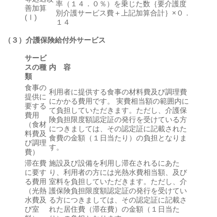
率（１４．０％）を乗じた数｛要介護度
善加算
別介護サービス費＋上記加算合計｝×０．
(Ⅰ)
１４
（３）介護保険給付外サービス
サービ
スの種
内 容
類
食事の
利用者に提供する食事の材料費及び調理費
提供に
にかかる費用です。 実費相当額の範囲内に
要する
て負担していただきます。ただし、介護保
費用
険負担限度額認定証の発行を受けている方
（食材
につきましては、その認定証に記載された
料費及
食費の金額（１日当たり）の負担となりま
び調理
す。
費）
滞在費
施設及び設備を利用し滞在されるにあた
に要す
り、利用者の方には光熱水費相当額、及び
る費用
室料を負担していただきます。ただし、介
（光熱
護保険負担限度額認定証の発行を受けてい
水費及
る方につきましては、その認定証に記載さ
び室
れた居住費（滞在費）の金額（１日当た