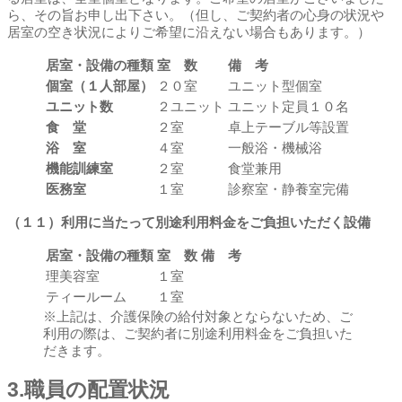
ら、その旨お申し出下さい。（但し、ご契約者の心身の状況や
居室の空き状況によりご希望に沿えない場合もあります。）
居室・設備の種類
室 数
備 考
個室（１人部屋）
２０室
ユニット型個室
ユニット数
２ユニット
ユニット定員１０名
食 堂
２室
卓上テーブル等設置
浴 室
４室
一般浴・機械浴
機能訓練室
２室
食堂兼用
医務室
１室
診察室・静養室完備
（１１）利用に当たって別途利用料金をご負担いただく設備
居室・設備の種類
室 数
備 考
理美容室
１室
ティールーム
１室
※上記は、介護保険の給付対象とならないため、ご
利用の際は、ご契約者に別途利用料金をご負担いた
だきます。
3.職員の配置状況