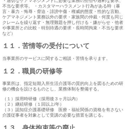
・適切なケアマネジメントに必要な業務の拒否や過剰な要求、
不当な要求等。 ・カスタマーハラスメント行為がある時（暴
言・暴力・悔辱・脅迫・誹謗中傷・権威的態度・性的な言動、
ケアマネジメント業務以外の要求・家族間の仲裁・何度も同じ
クレームを繰り返す・無理難題を押し付ける・嫌がらせ・他者
や事業所との比較・特別待遇の要求・長時間拘束・不当な要求
など）
１１．苦情等の受付について
当事業所のサービスに関するご相談・苦情を承ります。
１２．職員の研修等
事業所は、指定短期入所生活介護等の質的向上を図るための研
修の機会を設けるものとし、業務体制を整備する。
（１）採用時研修（採用後３ヶ月以内）
（２）継続研修（１回以上/年）
（３）認知症介護基礎研修 医療・福祉関係の資格を有さない
介護従事者を対象として受講の必要な措置を講じる。
１３．身体拘束等の廃止