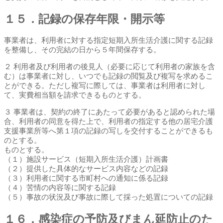
１５．記録の保存年限・開示等
事業者は、利用者に対する指定短期入所生活介護に関する記録
を整備し、その完結の日から５年間保存する。
２ 利用者及び利用者の後見人（必要に応じて利用者の家族を含
む）は事業者に対し、いつでも記録の閲覧及び複写を求めるこ
とができる。ただし複写に際しては、事業者は利用者に対し
て、実費相当額を請求できるものとする。
３ 事業者は、契約の終了にあたって必要があると認められた場
合、利用者の同意を得た上で、利用者の指定する他の居宅介護
支援事業所等へ第１項の記録の写しを交付することができるも
のとする。
ものとする。
（１）施設サービス（短期入所生活介護）計画書
（２）提供した具体的なサービス内容などの記録
（３）利用者に関する市町村への通知に係る記録
（４）苦情の内容等に関する記録
（５）事故の状況及び事故に際して採った処置についての記録
１６．感染症の予防及びまん延防止のた